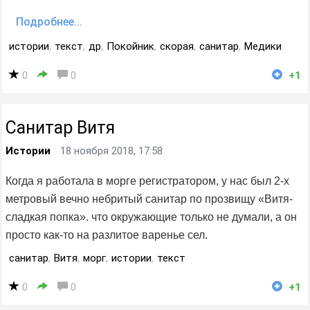
Подробнее...
истории
,
текст
,
др
,
Покойник
,
скорая
,
санитар
,
Медики
0
0
+1
Санитар Витя
Истории
18 ноября 2018, 17:58
Когда я работала в морге регистратором, у нас был 2-х
метровый вечно небритый санитар по прозвищу «Витя-
сладкая попка». что окружающие только не думали, а он
просто как-то на разлитое варенье сел.
санитар
,
Витя
,
морг
,
истории
,
текст
0
0
+1