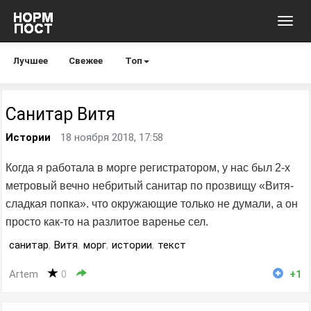
Toggl
navig
Лучшее
Свежее
Топ
Санитар Витя
Истории
18 ноября 2018, 17:58
Когда я работала в морге регистратором, у нас был 2-х
метровый вечно небритый санитар по прозвищу «Витя-
сладкая попка». что окружающие только не думали, а он
просто как-то на разлитое варенье сел.
санитар
,
Витя
,
морг
,
истории
,
текст
Artem
0
+1