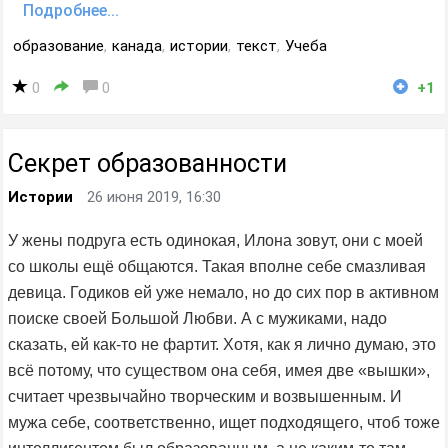
Подробнее...
образование
,
канада
,
истории
,
текст
,
Учеба
0
0
+1
Секрет образованности
Истории
26 июня 2019, 16:30
У жены подруга есть одинокая, Илона зовут, они с моей
со школы ещё общаются. Такая вполне себе смазливая
девица. Годиков ей уже немало, но до сих пор в активном
поиске своей Большой Любви. А с мужиками, надо
сказать, ей как-то не фартит. Хотя, как я лично думаю, это
всё потому, что существом она себя, имея две «вышки»,
считает чрезвычайно творческим и возвышенным. И
мужа себе, соответственно, ищет подходящего, чтоб тоже