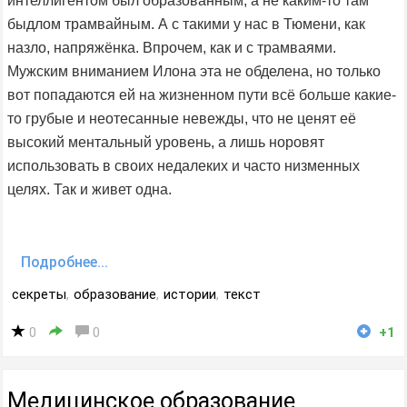
интеллигентом был образованным, а не каким-то там
быдлом трамвайным. А с такими у нас в Тюмени, как
назло, напряжёнка. Впрочем, как и с трамваями.
Мужским вниманием Илона эта не обделена, но только
вот попадаются ей на жизненном пути вcё больше какие-
то грубые и неотесанные невежды, что не ценят её
высокий ментальный уровень, а лишь норовят
использовать в своих недалеких и часто низменных
целях. Так и живет одна.
Подробнее...
секреты
,
образование
,
истории
,
текст
0
0
+1
Медицинское образование