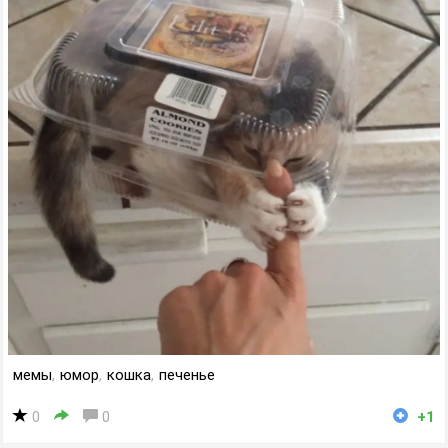
мемы
,
юмор
,
кошка
,
печенье
0
0
+1