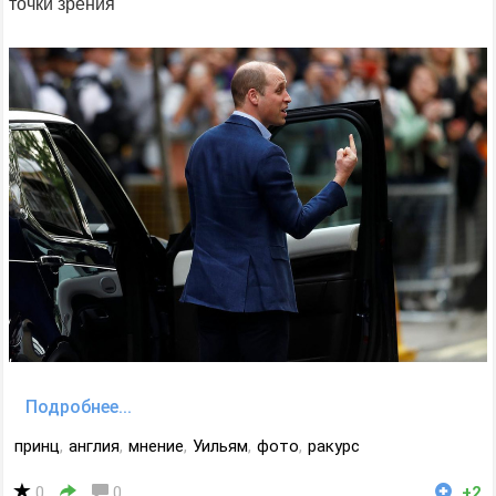
точки зрения
Подробнее...
принц
,
англия
,
мнение
,
Уильям
,
фото
,
ракурс
0
0
+2