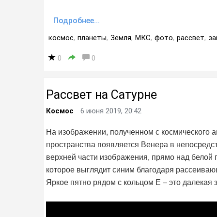
Подробнее...
космос
,
планеты
,
Земля
,
МКС
,
фото
,
рассвет
,
за
0
0
Рассвет на Сатурне
Космос
6 июня 2019, 20:42
На изображении, полученном с космического а
пространства появляется Венера в непосредст
верхней части изображения, прямо над белой 
которое выглядит синим благодаря рассеивающ
Яркое пятно рядом с кольцом E – это далекая 