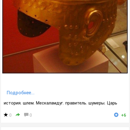
Подробнее...
история
,
шлем
,
Мескаламдуг
,
правитель
,
шумеры
,
Царь
0
0
+6