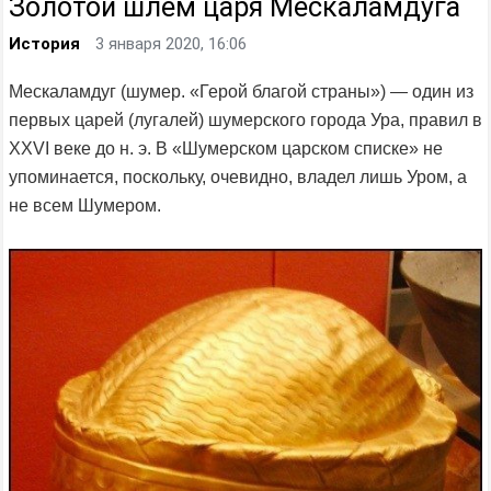
Золотой шлем царя Мескаламдуга
История
3 января 2020, 16:06
Мескаламдуг (шумер. «Герой благой страны») — один из
первых царей (лугалей) шумерского города Ура, правил в
XXVI веке до н. э. В «Шумерском царском списке» не
упоминается, поскольку, очевидно, владел лишь Уром, а
не всем Шумером.