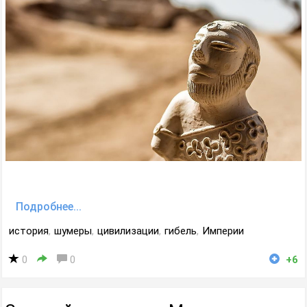
Подробнее...
история
,
шумеры
,
цивилизации
,
гибель
,
Империи
0
0
+6