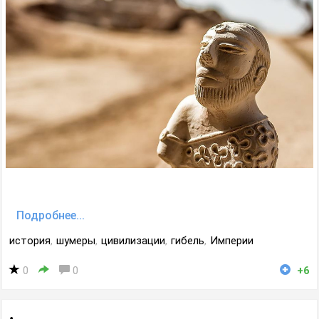
Подробнее...
история
,
шумеры
,
цивилизации
,
гибель
,
Империи
0
0
+6