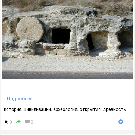
Подробнее...
история
,
цивилизации
,
археология
,
открытия
,
древность
0
0
+1