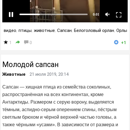
видео
,
птицы
,
животные
,
Сапсан
,
Белоголовый орлан
,
Орлы
1
0
+1
Молодой сапсан
Животные
21 июля 2019, 20:14
Сапсан — хищная птица из семейства соколиных,
распространённая на всех континентах, кроме
Антарктиды. Размером с серую ворону, выделяется
тёмным, аспидно-серым оперением спины, пёстрым
светлым брюхом и чёрной верхней частью головы, а
также чёрными «усами». В зависимости от размера и