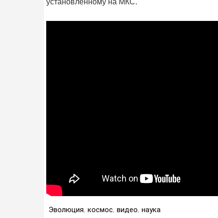
установленному на МКС.
Эволюция
,
космос
,
видео
,
наука