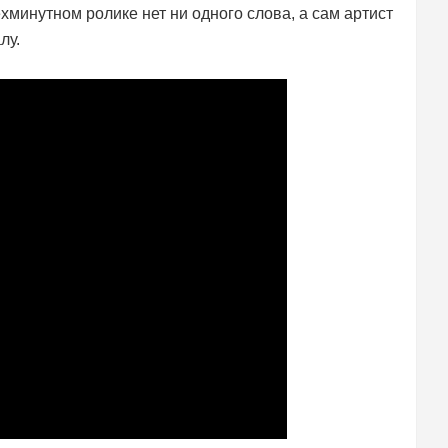
ёхминутном ролике нет ни одного слова, а сам артист
лу.