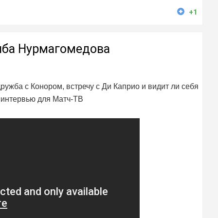
+1
иба Нурмагомедова
ужба с Конором, встречу с Ди Каприо и видит ли себя
м интервью для Матч-ТВ