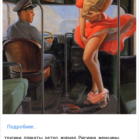
Подробнее...
трусики
,
плакаты
,
ретро
,
журнал
,
Рисунки
,
женщины