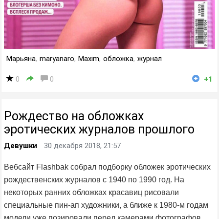
Марьяна
,
maryanaro
,
Maxim
,
обложка
,
журнал
0
0
+1
Рождество на обложках
эротических журналов прошлого
Девушки
30 декабря 2018, 21:57
Вебсайт Flashbak собрал подборку обложек эротических
рождественских журналов с 1940 по 1990 год. На
некоторых ранних обложках красавиц рисовали
специальные пин-ап художники, а ближе к 1980-м годам
модели уже позировали перед камерами фотографов.