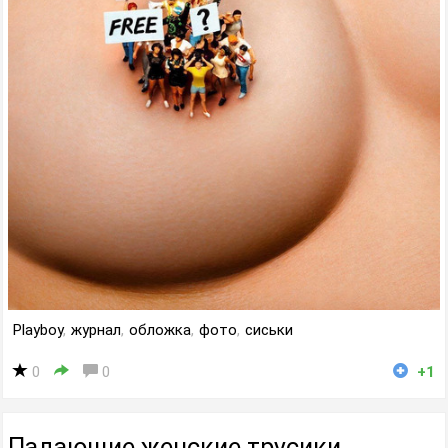
Playboy
,
журнал
,
обложка
,
фото
,
сиськи
0
0
+1
Падающие женские трусики