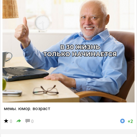
мемы
,
юмор
,
возраст
0
0
+2