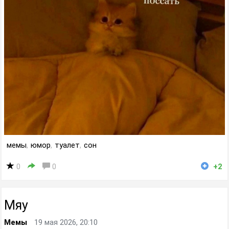
мемы
,
юмор
,
туалет
,
сон
0
0
+2
Мяу
Мемы
19 мая 2026, 20:10