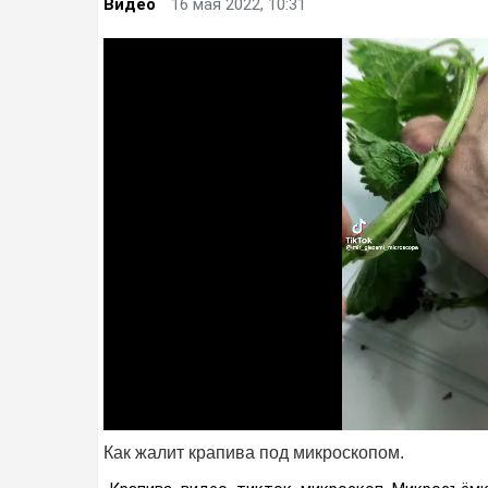
Видео
16 мая 2022, 10:31
Как жалит крапива под микроскопом⁠⁠.