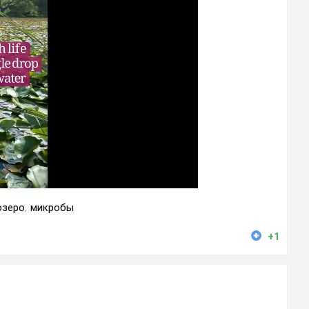
озеро
,
микробы
+1