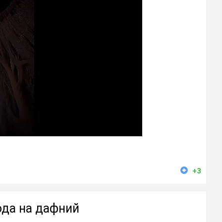
+3
ода на дафний