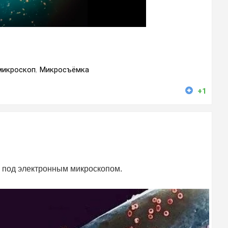
микроскоп
,
Микросъёмка
+1
 под электронным микроскопом.