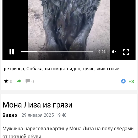
ретривер
,
Собака
,
питомцы
,
видео
,
грязь
,
животные
0
0
+3
Мона Лиза из грязи
Видео
29 января 2025, 19:40
Мужчина нарисовал картину Мона Лиза на полу следами
от грязной обуви.