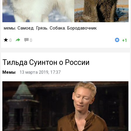
мемы
,
Самоед
,
Грязь
,
Собака
,
Бородавочник
0
0
+1
Тильда Суинтон o России
Мемы
13 марта 2019, 17:37