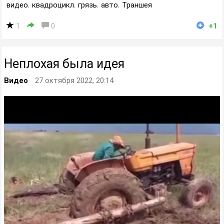
видео
,
квадроцикл
,
грязь
,
авто
,
Траншея
1
0
+1
Неплохая была идея
Видео
27 октября 2022, 20:14