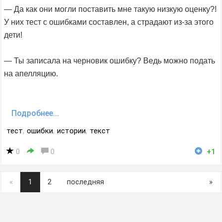
— Да как они могли поставить мне такую низкую оценку?!
У них тест с ошибками составлен, а страдают из-за этого
дети!
— Ты записала на черновик ошибку? Ведь можно подать
на апелляцию.
Подробнее...
тест
,
ошибки
,
истории
,
текст
0
0
+1
«
1
2
последняя
»