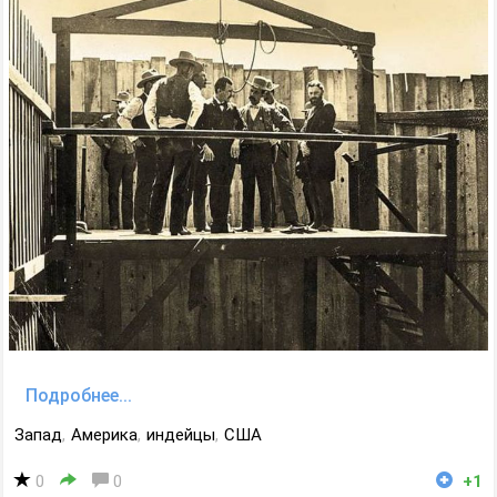
Подробнее...
Запад
,
Америка
,
индейцы
,
США
0
0
+1