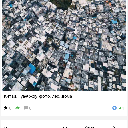
Китай
,
Гуанчжоу
,
фото
,
лес
,
дома
0
0
+1