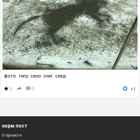
фото
,
тигр
,
сено
,
снег
,
след
0
0
+1
норм пост
О проекте