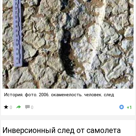
История
,
фото
,
2006
,
окаменелость
,
человек
,
след
0
0
+1
Инверсионный след от самолета