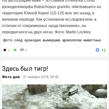
На фотографии ниже – 3D-снимок отпечатка стопы
крокодиломорфа Batrachopus grandis, обитвавшего на
территории Южной Кореи 110-120 млн лет назад, в
меловом периоде. Как установили исследователи, в
отличии от современных «родственников», он
передвигался на двух ногах. Фото: Martin Lockley
фото
,
след
,
крокодил
,
вымершие
,
археология
,
животные
0
0
+2
Здесь был тигр!
Фото дня
21 января 2018, 00:42