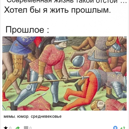
мемы
,
юмор
,
средневековье
0
0
+2