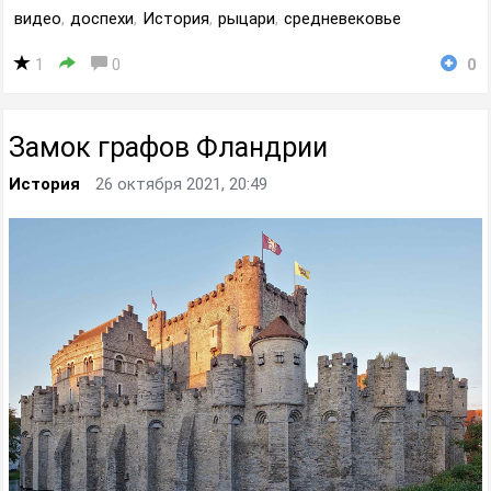
видео
,
доспехи
,
История
,
рыцари
,
средневековье
1
0
0
Замок графов Фландрии
История
26 октября 2021, 20:49