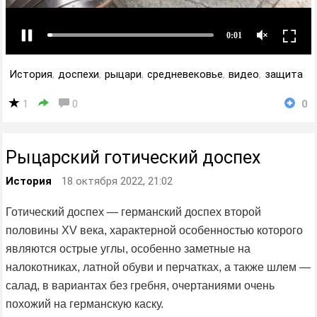
История
,
доспехи
,
рыцари
,
средневековье
,
видео
,
защита
1
0
0
Рыцарский готический доспех
История
18 октября 2022, 21:02
Готический доспех — германский доспех второй
половины XV века, характерной особенностью которого
являются острые углы, особенно заметные на
налокотниках, латной обуви и перчатках, а также шлем —
салад, в вариантах без гребня, очертаниями очень
похожий на германскую каску.