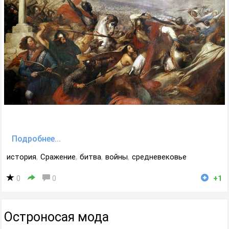
Подробнее...
история
,
Сражение
,
битва
,
войны
,
средневековье
0
0
+1
Остроносая мода