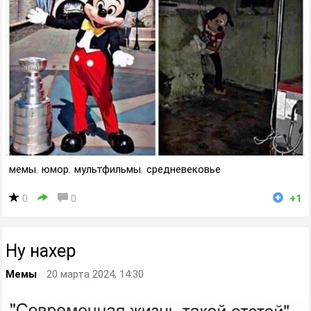
мемы
,
юмор
,
мультфильмы
,
средневековье
0
0
+1
Ну нахер
Мемы
20 марта 2024, 14:30