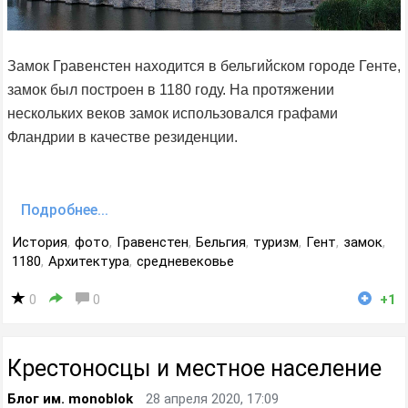
Замок Гравенстен находится в бельгийском городе Генте,
замок был построен в 1180 году. На протяжении
нескольких веков замок использовался графами
Фландрии в качестве резиденции.
Подробнее...
История
,
фото
,
Гравенстен
,
Бельгия
,
туризм
,
Гент
,
замок
,
1180
,
Архитектура
,
средневековье
0
0
+1
Крестоносцы и местное население
Блог им. monoblok
28 апреля 2020, 17:09