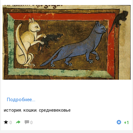
Подробнее...
история
,
кошки
,
средневековье
0
0
+1