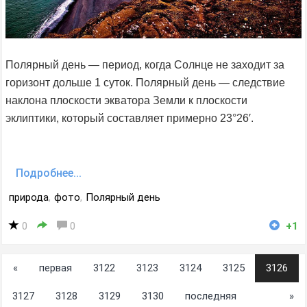
Полярный день — период, когда Солнце не заходит за
горизонт дольше 1 суток. Полярный день — следствие
наклона плоскости экватора Земли к плоскости
эклиптики, который составляет примерно 23°26′.
Подробнее...
природа
,
фото
,
Полярный день
0
0
+1
«
первая
3122
3123
3124
3125
3126
3127
3128
3129
3130
последняя
»